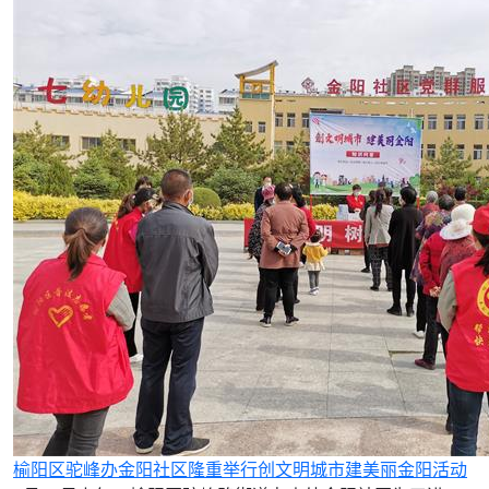
榆阳区驼峰办金阳社区隆重举行创文明城市建美丽金阳活动