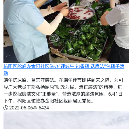
榆阳区驼峰办金阳社区举办“迎端午 包香粽 话廉洁”包粽子活
动
端午忆屈原，莫忘守廉洁。在端午佳节即将到来之际，为引
导广大党员干部弘扬屈原“勤政为民、清正廉洁”的精神，进
一步挖掘廉洁文化“正能量”，营造浓厚的廉洁氛围，6月1日
下午，榆阳区驼峰办金阳社区组织居民党员...
2022-06-06
6424