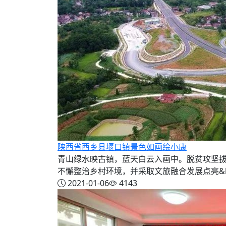
陕西省西乡县堰口镇景色如画绘小康
青山绿水映古镇，蓝天白云入画中。脱贫攻坚拔穷
不懈整治乡村环境，并采取文旅融合发展点亮&ldq
2021-01-06
4143