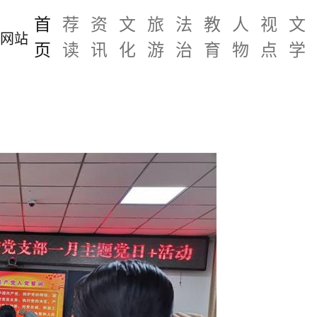
首
荐
资
文
旅
法
教
人
视
文
页
读
讯
化
游
治
育
物
点
学