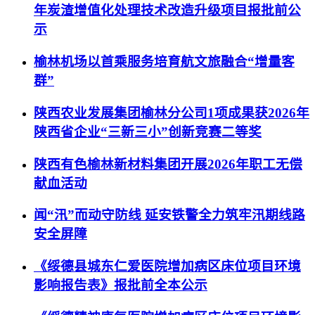
年炭渣增值化处理技术改造升级项目报批前公
示
榆林机场以首乘服务培育航文旅融合“增量客
群”
陕西农业发展集团榆林分公司1项成果获2026年
陕西省企业“三新三小”创新竞赛二等奖
陕西有色榆林新材料集团开展2026年职工无偿
献血活动
闻“汛”而动守防线 延安铁警全力筑牢汛期线路
安全屏障
《绥德县城东仁爱医院增加病区床位项目环境
影响报告表》报批前全本公示