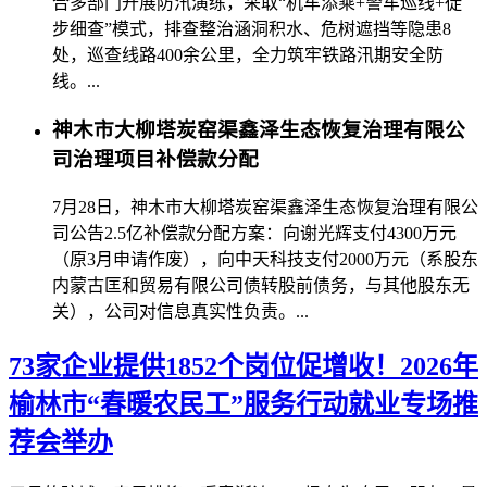
合多部门开展防汛演练，采取“机车添乘+警车巡线+徒
步细查”模式，排查整治涵洞积水、危树遮挡等隐患8
处，巡查线路400余公里，全力筑牢铁路汛期安全防
线。...
神木市大柳塔炭窑渠鑫泽生态恢复治理有限公
司治理项目补偿款分配
7月28日，神木市大柳塔炭窑渠鑫泽生态恢复治理有限公
司公告2.5亿补偿款分配方案：向谢光辉支付4300万元
（原3月申请作废），向中天科技支付2000万元（系股东
内蒙古匡和贸易有限公司债转股前债务，与其他股东无
关），公司对信息真实性负责。...
73家企业提供1852个岗位促增收！2026年
榆林市“春暖农民工”服务行动就业专场推
荐会举办