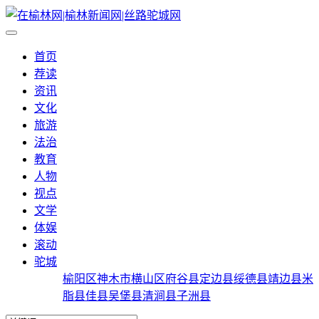
首页
荐读
资讯
文化
旅游
法治
教育
人物
视点
文学
体娱
滚动
驼城
榆阳区
神木市
横山区
府谷县
定边县
绥德县
靖边县
米
脂县
佳县
吴堡县
清涧县
子洲县