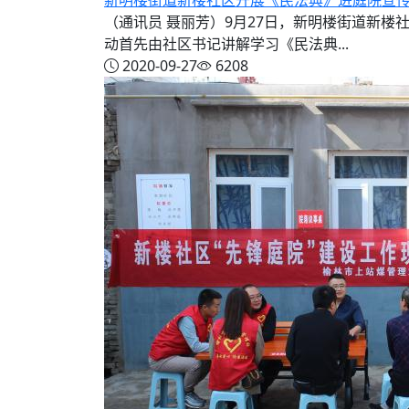
新明楼街道新楼社区开展《民法典》进庭院宣
（通讯员 聂丽芳）9月27日，新明楼街道新楼社区组
动首先由社区书记讲解学习《民法典...
2020-09-27
6208