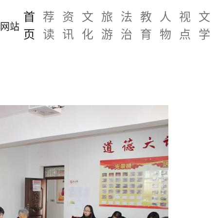
首
荐
资
文
旅
法
教
人
视
文
页
读
讯
化
游
治
育
物
点
学