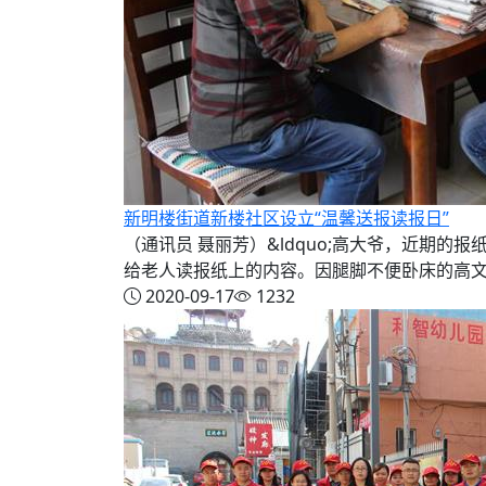
新明楼街道新楼社区设立“温馨送报读报日”
（通讯员 聂丽芳）&ldquo;高大爷，近期的
给老人读报纸上的内容。因腿脚不便卧床的高文汉
2020-09-17
1232