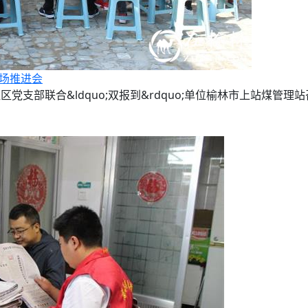
现场推进会
支部联合&ldquo;双报到&rdquo;单位榆林市上站煤管理站召开