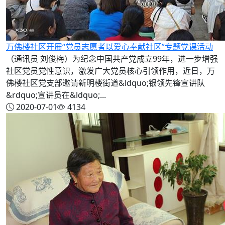
万佛楼社区开展“党员志愿者以爱心奉献社区”专题党课活动
（通讯员 刘俊梅）为纪念中国共产党成立99年，进一步增强
社区党员党性意识，激发广大党员核心引领作用，近日，万
佛楼社区党支部邀请新明楼街道&ldquo;银领先锋宣讲队
&rdquo;宣讲员在&ldquo;...
2020-07-01
4134