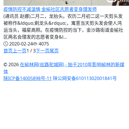
疫情防控不减温情 金榆社区志愿者变身理发师
(通讯员 赵娜)二月二，龙抬头。农历二月初二这一天剪头发
被称作&ldquo;剃龙头&rdquo;，寓意当天剪头发会使人鸿
运当头，福星高照。在疫情防控的当下，金沙路街道金榆社
区两名会理发的志愿者变身&l...
2020-02-24
4075
首页
上一页
1 / 3
下一页
尾页
© 2026
在榆林网(丝路驼城网) - 始于2010年影响榆林的新媒
体
陕ICP备14005898号-11
陕公网安备61011302001841号