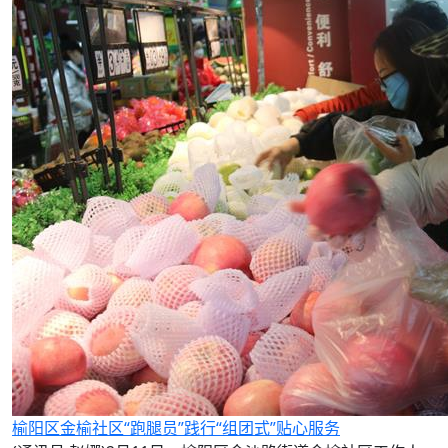
榆阳区金榆社区“跑腿员”践行“组团式”贴心服务