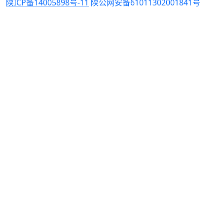
陕ICP备14005898号-11
陕公网安备61011302001841号