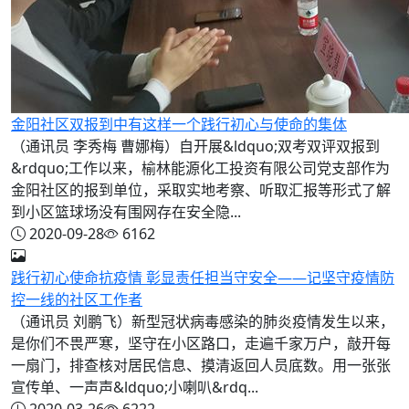
金阳社区双报到中有这样一个践行初心与使命的集体
（通讯员 李秀梅 曹娜梅）自开展&ldquo;双考双评双报到
&rdquo;工作以来，榆林能源化工投资有限公司党支部作为
金阳社区的报到单位，采取实地考察、听取汇报等形式了解
到小区篮球场没有围网存在安全隐...
2020-09-28
6162
践行初心使命抗疫情 彰显责任担当守安全——记坚守疫情防
控一线的社区工作者
（通讯员 刘鹏飞）新型冠状病毒感染的肺炎疫情发生以来，
是你们不畏严寒，坚守在小区路口，走遍千家万户，敲开每
一扇门，排查核对居民信息、摸清返回人员底数。用一张张
宣传单、一声声&ldquo;小喇叭&rdq...
2020-03-26
6222