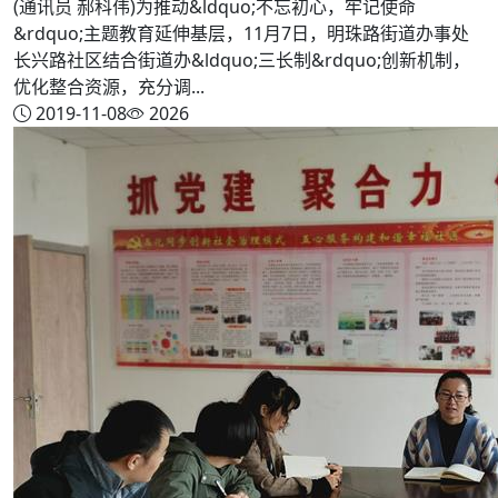
(通讯员 郝科伟)为推动&ldquo;不忘初心，牢记使命
&rdquo;主题教育延伸基层，11月7日，明珠路街道办事处
长兴路社区结合街道办&ldquo;三长制&rdquo;创新机制，
优化整合资源，充分调...
2019-11-08
2026