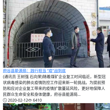
府谷县能源局：践行担当 “疫”战到底
(通讯员 王树强 石向荣)随着煤矿企业复工时间临近，新型冠
状病毒感染的肺炎疫情防控工作迎来新一轮挑战。为提前预
防和应对企业复工带来的疫情扩散蔓延风险，更好地保障人
民群众生命安全和身体健康，府谷县能源局...
2020-02-12
6410