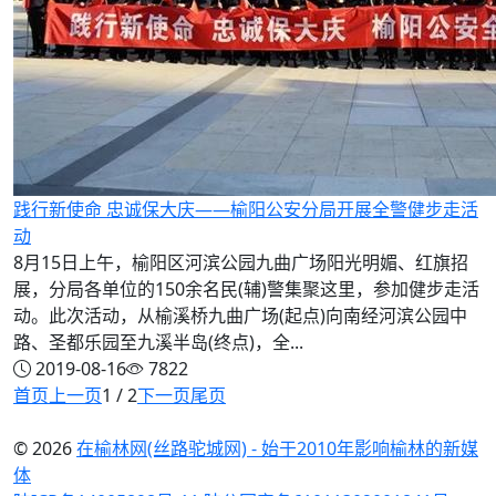
践行新使命 忠诚保大庆——榆阳公安分局开展全警健步走活
动
8月15日上午，榆阳区河滨公园九曲广场阳光明媚、红旗招
展，分局各单位的150余名民(辅)警集聚这里，参加健步走活
动。此次活动，从榆溪桥九曲广场(起点)向南经河滨公园中
路、圣都乐园至九溪半岛(终点)，全...
2019-08-16
7822
首页
上一页
1 / 2
下一页
尾页
© 2026
在榆林网(丝路驼城网) - 始于2010年影响榆林的新媒
体