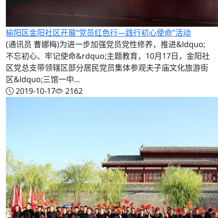
榆阳区金阳社区开展“党员红色行—践行初心使命”活动
(通讯员 曹娜梅)为进一步加强党员党性修养，推进&ldquo;
不忘初心、牢记使命&rdquo;主题教育，10月17日，金阳社
区党总支带领辖区部分居民党员集体参观夫子庙文化旅游街
区&ldquo;三馆一中...
2019-10-17
2162