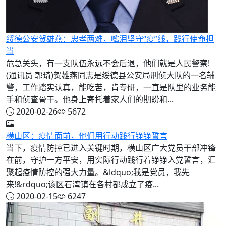
绥德公安贺雄燕：忠孝两难，噙泪坚守“疫”线，践行使命担
当
危急关头，有一支队伍永远不会后退，他们就是人民警察!
(通讯员 郭琦)贺雄燕同志是绥德县公安局刑侦大队的一名辅
警，工作踏实认真，能吃苦，肯专研，一直是队里的业务能
手和侦查骨干。他身上寄托着家人们的期盼和...
2020-02-26
5672
横山区：疫情面前，他们用行动践行铮铮誓言
当下，疫情防控已进入关键时期，横山区广大党员干部冲锋
在前，守护一方平安，用实际行动践行着铮铮入党誓言，汇
聚起疫情防控的强大力量。&ldquo;我是党员，我先
来!&rdquo;该区石湾镇在各村都成立了疫...
2020-02-15
6247