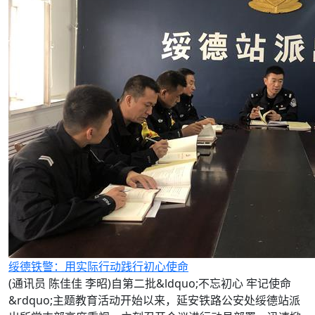
绥德铁警：用实际行动践行初心使命
(通讯员 陈佳佳 李昭)自第二批&ldquo;不忘初心 牢记使命
&rdquo;主题教育活动开始以来，延安铁路公安处绥德站派