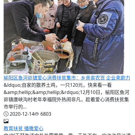
榆阳区鱼河峁镇爱心消费扶贫集市：乡亲卖农货 企业来助力
&ldquo;自家的散养土鸡，一只120元，快来看一看
&amp;hellip;&amp;hellip;&rdquo;12月10日，榆阳区鱼河
峁镇唐峡沟村老年幸福院外热闹非凡，趁着爱心消费扶贫集
市举行的...
2020-12-14
6803
教育扶贫 播撒爱心