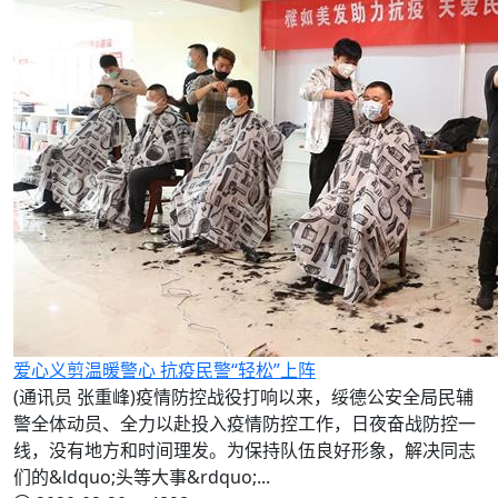
爱心义剪温暖警心 抗疫民警“轻松”上阵
(通讯员 张重峰)疫情防控战役打响以来，绥德公安全局民辅
警全体动员、全力以赴投入疫情防控工作，日夜奋战防控一
线，没有地方和时间理发。为保持队伍良好形象，解决同志
们的&ldquo;头等大事&rdquo;...