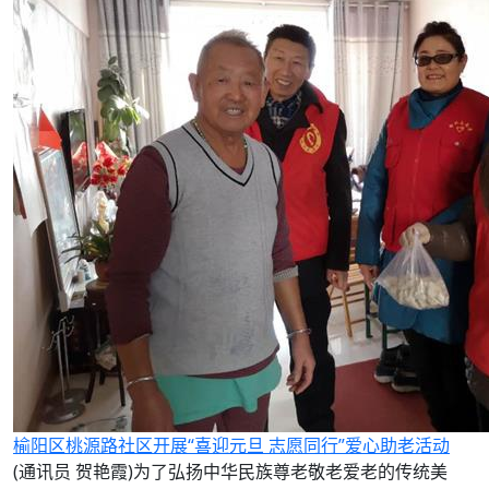
榆阳区桃源路社区开展“喜迎元旦 志愿同行”爱心助老活动
(通讯员 贺艳霞)为了弘扬中华民族尊老敬老爱老的传统美