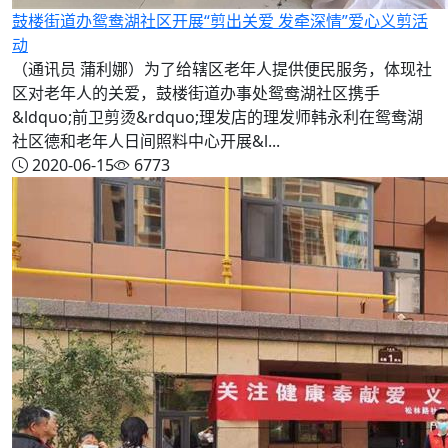
鼓楼街道办鸳鸯湖社区开展“剪出关爱 发牵深情”爱心义剪活
动
（通讯员 蒲利娜）为了给辖区老年人提供便民服务，体现社
区对老年人的关爱，鼓楼街道办事处鸳鸯湖社区携手
&ldquo;前卫剪烫&rdquo;理发店的理发师韩永利在鸳鸯湖
社区德和老年人日间照料中心开展&l...
2020-06-15
6773