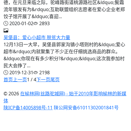
德，在元旦来临之际，驼峰路街道桃源路社区&ldquo;鬓霜
流年银发有为&rdquo;互助联盟组织志愿者在爱心企业老郑
饺子馆开展了&ldquo;喜迎...
2020-01-02
2893
吴堡县：爱心小超市 脱贫大力量
12月13日一大早，吴堡县郭家沟镇小塔则村的&ldquo;爱心
超市&rdquo;内就聚集了不少正在仔细挑选商品的群众。
&ldquo;你现在有多少积分?&rdquo;&ldquo;这次我参加村
民大会挣了...
2019-12-31
2198
首页
上一页
1 / 4
下一页
尾页
© 2026
在榆林网(丝路驼城网) - 始于2010年影响榆林的新媒
体
陕ICP备14005898号-11
陕公网安备61011302001841号