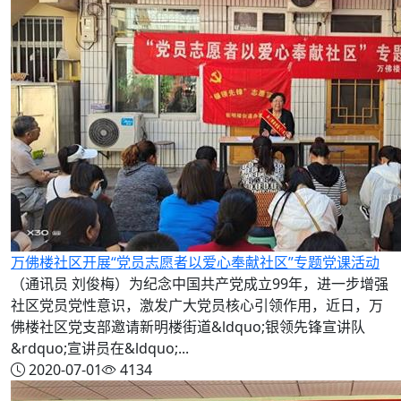
万佛楼社区开展“党员志愿者以爱心奉献社区”专题党课活动
（通讯员 刘俊梅）为纪念中国共产党成立99年，进一步增强
社区党员党性意识，激发广大党员核心引领作用，近日，万
佛楼社区党支部邀请新明楼街道&ldquo;银领先锋宣讲队
&rdquo;宣讲员在&ldquo;...
2020-07-01
4134