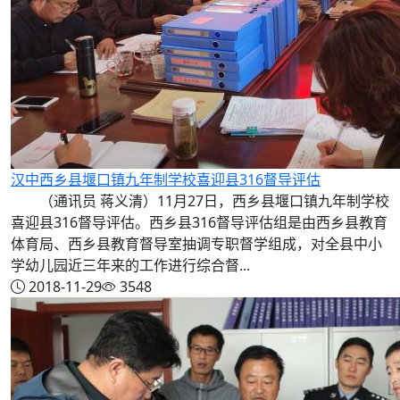
汉中西乡县堰口镇九年制学校喜迎县316督导评估
（通讯员 蒋义清）11月27日，西乡县堰口镇九年制学校
喜迎县316督导评估。西乡县316督导评估组是由西乡县教育
体育局、西乡县教育督导室抽调专职督学组成，对全县中小
学幼儿园近三年来的工作进行综合督...
2018-11-29
3548