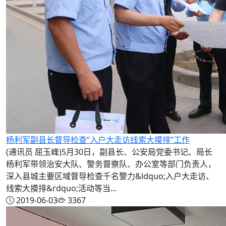
杨利军副县长督导检查“入户大走访线索大摸排”工作
(通讯员 屈玉峰)5月30日，副县长、公安局党委书记、局长
杨利军带领治安大队、警务督察队、办公室等部门负责人，
深入县城主要区域督导检查千名警力&ldquo;入户大走访、
线索大摸排&rdquo;活动等当...
2019-06-03
3367