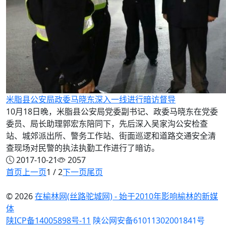
米脂县公安局政委马晓东深入一线进行暗访督导
10月18日晚，米脂县公安局党委副书记、政委马晓东在党委
委员、局长助理郭宏东陪同下，先后深入吴家沟公安检查
站、城郊派出所、警务工作站、街面巡逻和道路交通安全清
查现场对民警的执法执勤工作进行了暗访。
2017-10-21
2057
首页
上一页
1 / 2
下一页
尾页
© 2026
在榆林网(丝路驼城网) - 始于2010年影响榆林的新媒
体
陕ICP备14005898号-11
陕公网安备61011302001841号