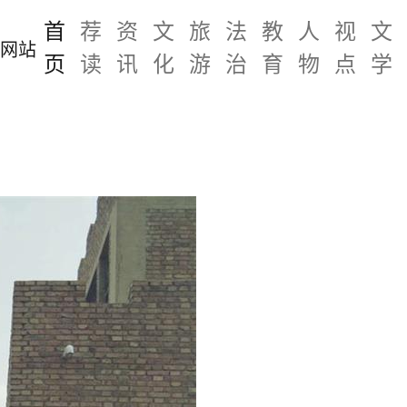
首
荐
资
文
旅
法
教
人
视
文
页
读
讯
化
游
治
育
物
点
学