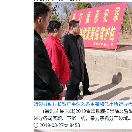
靖边县副县长贺广平深入各乡镇和派出所督导
(通讯员 屈玉峰)2019雷霆铁腕扫黑除恶暨&
领导各司其职、下沉一线，亲力亲抓分工领域...
2019-03-27
8453