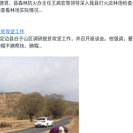
德贤、县森林防火办主任王高宏等领导深入我县打火店林场检
看林场实际情况...
脱贫攻坚工作
入定边县白于山区调研脱贫攻坚工作，并召开座谈会。他强调，要
不摘帮扶、摘帽...