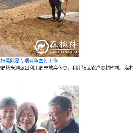
展扫黑除恶专项斗争宣传工作
公安局杨米涧派出利用周末放弃休息，利用辖区农户春耕时机，走村