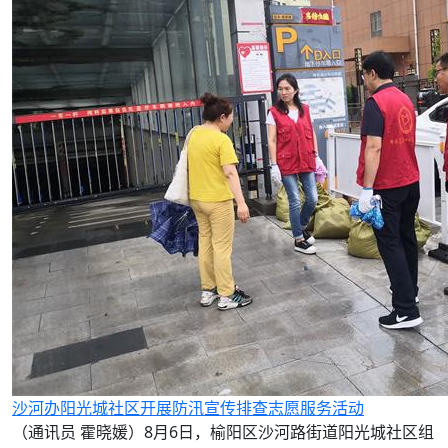
沙河办阳光城社区开展防汛宣传排查志愿服务活动
（通讯员 霍晓媛）8月6日，榆阳区沙河路街道阳光城社区组