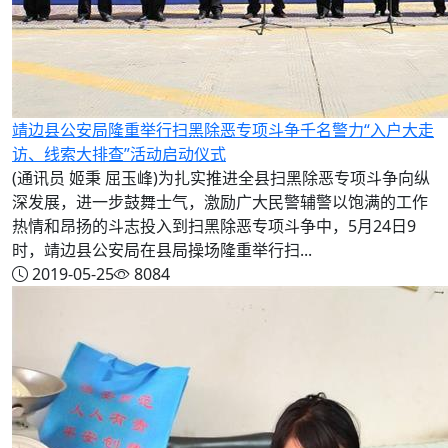
靖边县公安局隆重举行扫黑除恶专项斗争千名警力“入户大走
访、线索大排查”活动启动仪式
(通讯员 姬秉 屈玉峰)为扎实推进全县扫黑除恶专项斗争向纵
深发展，进一步鼓舞士气，激励广大民警辅警以饱满的工作
热情和昂扬的斗志投入到扫黑除恶专项斗争中，5月24日9
时，靖边县公安局在县局操场隆重举行扫...
2019-05-25
8084