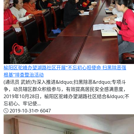
榆阳区驼峰办望湖路社区开展“不忘初心担使命 扫黑除恶强
根基”排查整治活动
(通讯员 武娇)为深入推进&ldquo;扫黑除恶&rdquo;专项斗
争，动员辖区群众积极参与，有效提高居民安全感满意度，
2019年10月28日，榆阳区驼峰办望湖路社区结合&ldquo;不
忘初心、牢记使...
2019-10-31
6047