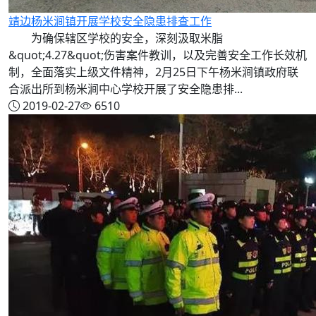
靖边杨米涧镇开展学校安全隐患排查工作
为确保辖区学校的安全，深刻汲取米脂
&quot;4.27&quot;伤害案件教训，以及完善安全工作长效机
制，全面落实上级文件精神，2月25日下午杨米涧镇政府联
合派出所到杨米涧中心学校开展了安全隐患排...
2019-02-27
6510