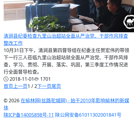
清涧县纪委检查九里山治超站全面从严治党、干部作风排查
整改工作
10月31日下午，清涧县第四督导组在纪委主任贺宏伟的带领
下一行三人莅临九里山治超站就全面从严治党、干部作风排
查，学习、贯彻、开展、落实、巩固，第三季度工作情况进
行全面督导检查。
2018-11-01
1701
首页
上一页
1 / 2
下一页
尾页
© 2026
在榆林网(丝路驼城网) - 始于2010年影响榆林的新媒
体
陕ICP备14005898号-11
陕公网安备61011302001841号