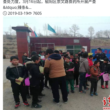
查处力度，3月16日起，榆阳区崇文路食药所开展严查
&ldquo;辣条&...
2019-03-19
7605