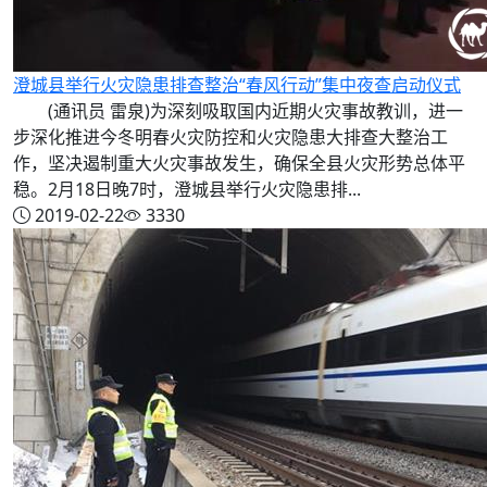
澄城县举行火灾隐患排查整治“春风行动”集中夜查启动仪式
(通讯员 雷泉)为深刻吸取国内近期火灾事故教训，进一
步深化推进今冬明春火灾防控和火灾隐患大排查大整治工
作，坚决遏制重大火灾事故发生，确保全县火灾形势总体平
稳。2月18日晚7时，澄城县举行火灾隐患排...
2019-02-22
3330