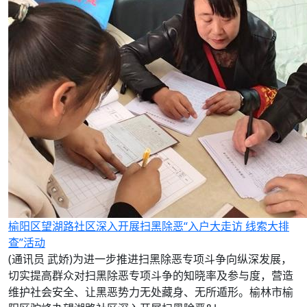
榆阳区望湖路社区深入开展扫黑除恶“入户大走访 线索大排
查”活动
(通讯员 武娇)为进一步推进扫黑除恶专项斗争向纵深发展，
切实提高群众对扫黑除恶专项斗争的知晓率及参与度，营造
维护社会安全、让黑恶势力无处藏身、无所遁形。榆林市榆