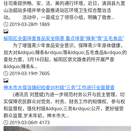
往司乘提供畅、安、洁、美的通行环境，近日，清涧县九里
山治超站多措并举全面推进站区环境卫生综合整治活
动。 活动中，一是成立了领导小组，明确了宿舍...
2019-03-28
1869
榆阳区全面排查食品安全隐患 重点排查“辣条”等“五毛食品”
为了增强青少年食品安全意识，保障青少年身体健康，
加大对&ldquo;辣条&rdquo;等&ldquo;五毛食品&rdquo;的
查处力度，3月16日起，榆阳区崇文路食药所开展严查
&ldquo;辣条&...
2019-03-19
7605
神木市大保当镇纪检委对村级“三务”工作进行全面督查
(通讯员 刘慧斌)为进一步规范村务公开与民主管理，切
实保障农民群众对党务、村务、财务工作的知情权、参与权
和监督权，强化村级&ldquo;三务&rdquo;公开，更好接受
群众监督,岁末年初，神木市大...
2019-03-06
4173