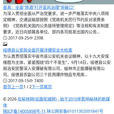
星易：全面“禁酒”打开歪风治理“突破口”
为深入贯彻全面从严治党要求，进一步严格落实中央八项规
定精神，交通运输部按照《党政机关厉行节约反对浪费条
例》《党政机关国内公务接待管理规定》等法规和有关制度
要求，近日向部属各单位、部内各司局发出国内公务...
2017-09-25
2398
绥德县公安局全面开展涉爆安全大检查
为认真贯彻落实中省市县公安机关会议精神，以十九大安保
维稳为主体，紧紧围绕“四个不发生”，9月14日，绥德县公安
局治安民警深入安爆破有限公司、榆林市正能爆破有限公
司、绥德县农副公司三个民用爆炸物品专用库...
2017-09-15
7400
首页
上一页
1 / 2
下一页
尾页
© 2026
在榆林网(丝路驼城网) - 始于2010年影响榆林的新媒
体
陕ICP备14005898号-11
陕公网安备61011302001841号