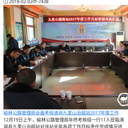
2018-02-02
7438
榆林公路管理局全面考核清涧九里山治超站2017年度工作
12月19日上午，榆林公路管理局年终考核组一行11人莅临清
涧县九里山治超站对该站全年各项工作目标责任完成情况进