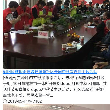
榆阳区鼓楼街道城隍庙滩社区开展中秋叙真情主题活动
(通讯员 贾泽环)在中秋节来临之际，鼓楼街道城隍庙滩社区
于9月10日与榆林市干休所开展&ldquo;月圆中秋人团圆、共
话佳节叙真情&rdquo;中秋节主题活动，社区志愿者与辖区
离休老干部、居民欢聚一堂...
2019-09-11
7102