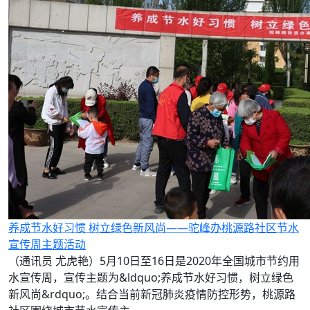
养成节水好习惯 树立绿色新风尚——驼峰办桃源路社区节水
宣传周主题活动
（通讯员 尤虎艳）5月10日至16日是2020年全国城市节约用
水宣传周，宣传主题为&ldquo;养成节水好习惯，树立绿色
新风尚&rdquo;。结合当前新冠肺炎疫情防控形势，桃源路