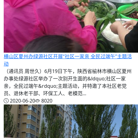
横山区夏州办绿源社区开展“社区一家亲 全民过端午”主题活
动
（通讯员 周世久）6月19日下午，陕西省榆林市横山区夏州
办事处绿源社区举办了一次别开生面的&ldquo;社区一家
亲，全民过端午&rdquo;主题活动，并特邀了本社区老党
员、退休老干部、环保工人、老模范...
2020-06-20
8020