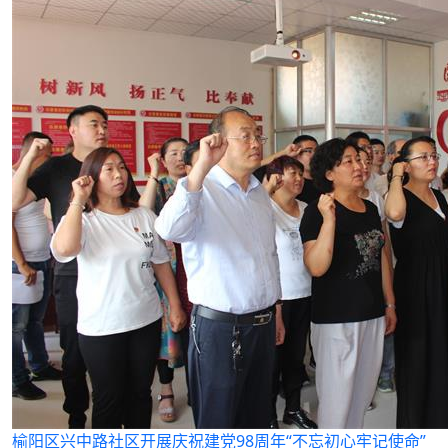
榆阳区兴中路社区开展庆祝建党98周年“不忘初心牢记使命”