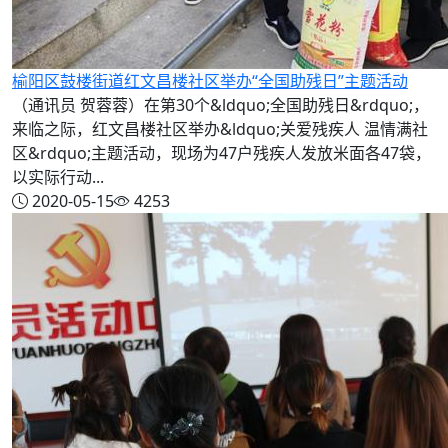
榆阳区鼓楼街道红文昌楼社区举办“全国助残日”主题活动
（通讯员 贺蓉蓉）在第30个&ldquo;全国助残日&rdquo;，
来临之际，红文昌楼社区举办&ldquo;关爱残疾人 温情满社
区&rdquo;主题活动，现场为47户残疾人发放米面各47袋，
以实际行动...
2020-05-15
4253