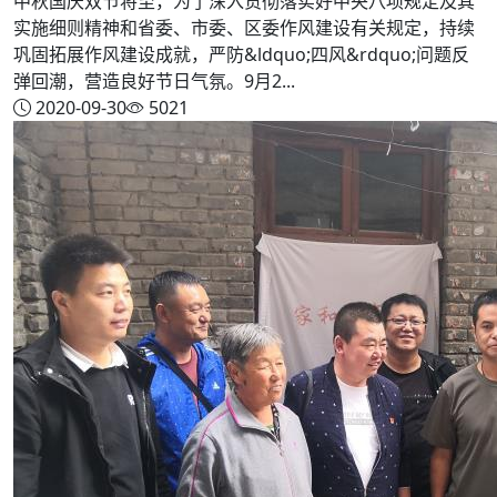
中秋国庆双节将至，为了深入贯彻落实好中央八项规定及其
实施细则精神和省委、市委、区委作风建设有关规定，持续
巩固拓展作风建设成就，严防&ldquo;四风&rdquo;问题反
弹回潮，营造良好节日气氛。9月2...
2020-09-30
5021