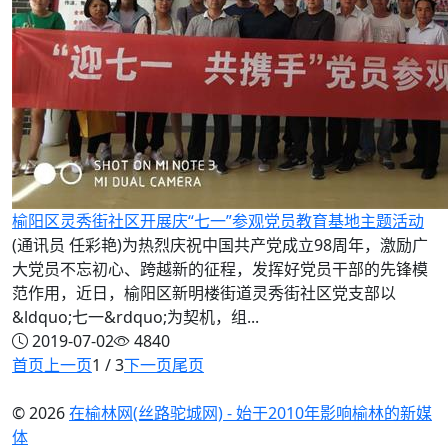
榆阳区灵秀街社区开展庆“七一”参观党员教育基地主题活动
(通讯员 任彩艳)为热烈庆祝中国共产党成立98周年，激励广
大党员不忘初心、跨越新的征程，发挥好党员干部的先锋模
范作用，近日，榆阳区新明楼街道灵秀街社区党支部以
&ldquo;七一&rdquo;为契机，组...
2019-07-02
4840
首页
上一页
1 / 3
下一页
尾页
© 2026
在榆林网(丝路驼城网) - 始于2010年影响榆林的新媒
体