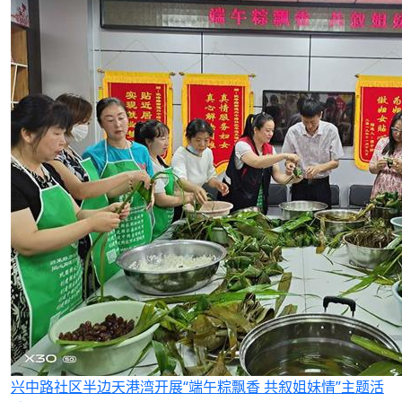
兴中路社区半边天港湾开展“端午粽飘香 共叙姐妹情”主题活